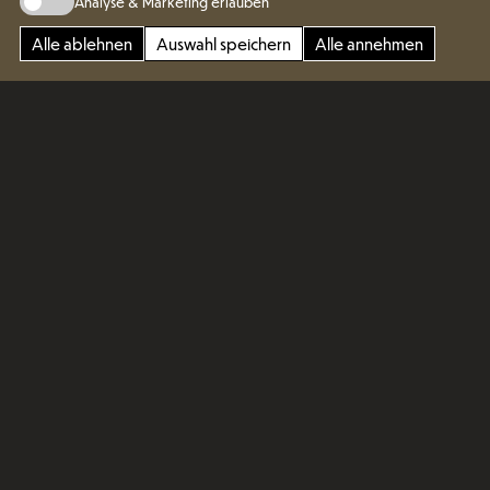
Analyse & Marketing erlauben
Alle ablehnen
Auswahl speichern
Alle annehmen
Genussvolle Ästhetik
Die skulpturale Formensprache dieser
Esszimmer-Linie fällt ins Auge und besticht mit
exklusivem Charme. Der Esstisch mit