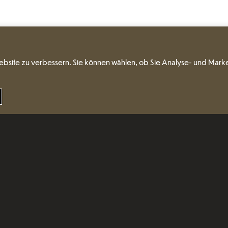
ebsite zu verbessern. Sie können wählen, ob Sie Analyse- und Mark
es Design
Eine originelle Form - 
handwerklichen Näha
ergeben in jeder Hin
Modularität erlaubt