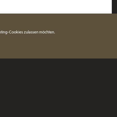
eting-Cookies zulassen möchten.
reich an raffinierten Details, die
rbeiten und die Weichheit der Polsterung
sicht außergewöhnlichen Sitzkomfort. Die
 besonders kühne